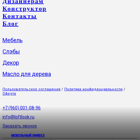
Дизайнерам
Конструктор
Контакты
Блог
Мебель
Слэбы
Декор
Масло для дерева
Пользовательское соглашение
/
Политика конфиденциальности
/
Оферта
+7 (960) 001-08-96
info@loftlook.ru
Заказать звонок
МЕБЕЛЬНЫЙ ЛИКБЕЗ
МЕБЕЛЬНЫЙ ЛИКБЕЗ
МЕБЕЛЬНЫЙ ЛИКБЕЗ