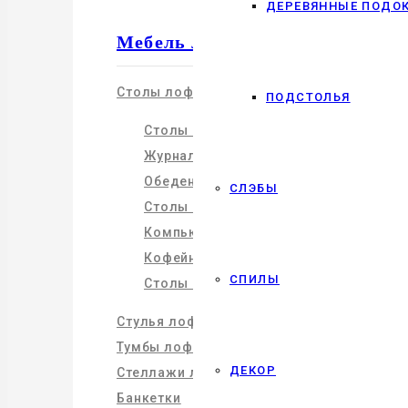
ДЕРЕВЯННЫЕ ПОДО
Мебель лофт
Столы лофт
ПОДСТОЛЬЯ
Столы из эпоксидной смолы
Журнальные столики
Обеденные столы
СЛЭБЫ
Столы офисные
Компьютерные столы
Кофейные столики
СПИЛЫ
Столы из слэба
Стулья лофт
Тумбы лофт
ДЕКОР
Стеллажи лофт
Банкетки