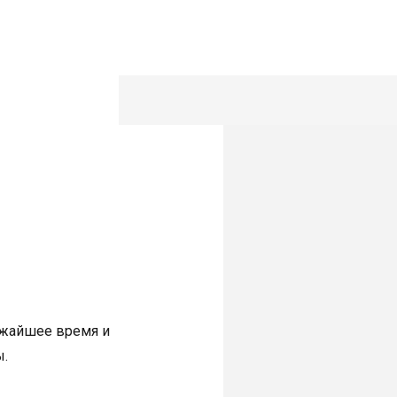
к
ижайшее время и
ы.