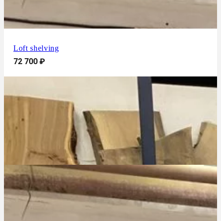
Loft shelving
72 700
₽