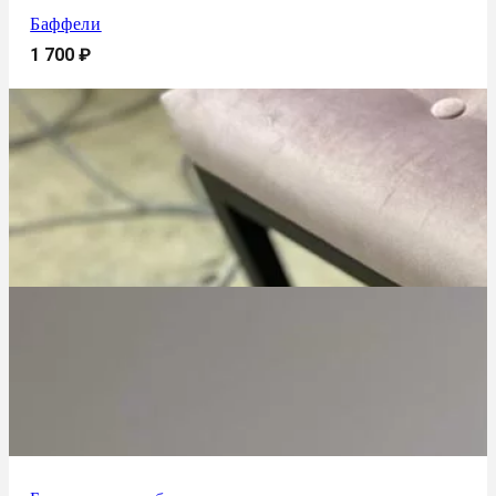
Баффели
1 700
₽