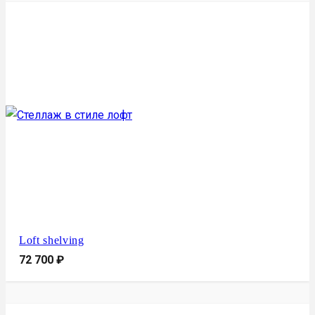
Loft shelving
72 700
₽