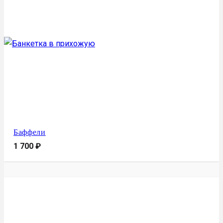
Баффели
1 700
₽