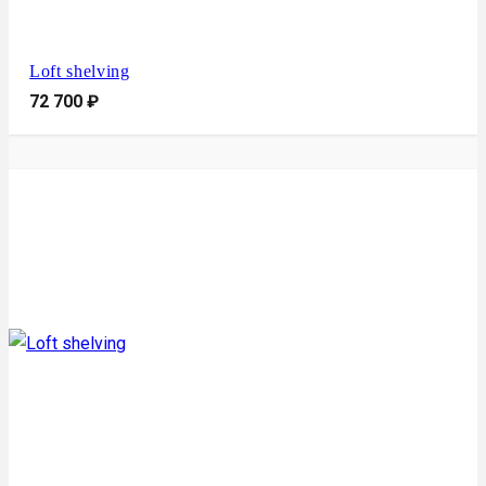
Loft shelving
72 700
₽