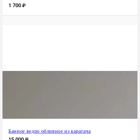
1 700
₽
Банное ведро обливное из карагача
15 000
₽