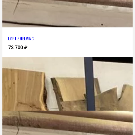
Loft shelving
72 700
₽