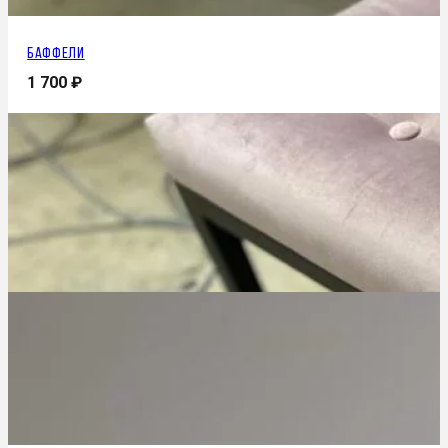
Баффели
1 700
₽