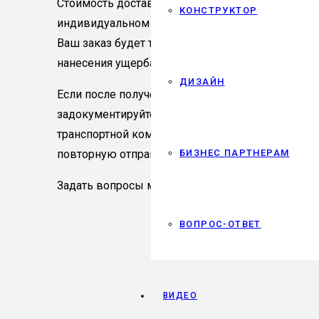
Стоимость доставки товара рассчитывается для
КОНСТРУКТОР
индивидуальном порядке после полной оплаты заказ
Ваш заказ будет тщательно упакован, чтобы м
нанесения ущерба во время транспортировки.
ДИЗАЙН
Если после получения заказа вы обнаружите по
задокументируйте данный факт для предъявлен
транспортной компании. В этом случае мы готов
повторную отправку вашего заказа за наш счет.
БИЗНЕС ПАРТНЕРАМ
Задать вопросы можно, написав нам на электро
ВОПРОС-ОТВЕТ
ВИДЕО