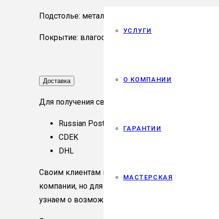
Подстолье: металл
УСЛУГИ
Покрытие: влагостойкое масло “Osmo” с тверд
О КОМПАНИИ
Доставка
Для получения своего товара вы можете воспо
Russian Post (EMS)
ГАРАНТИИ
CDEK
DHL
Своим клиентам мы предоставляем возможност
МАСТЕРСКАЯ
компании, но для этого важно указать ее в ком
узнаем о возможности отправки и сообщим вам 