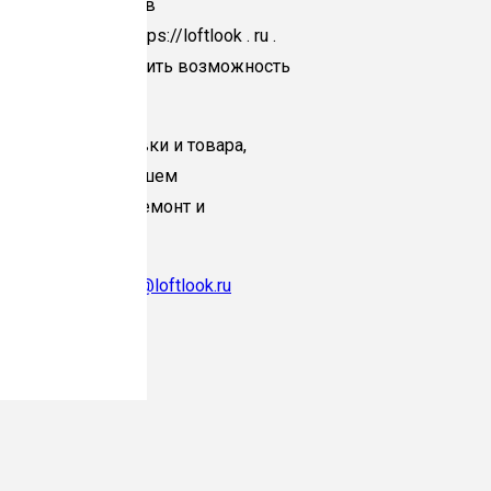
 каждого клиента в
а на сайте https://loftlook . ru .
аксимально исключить возможность
вреждение упаковки и товара,
ия его в дальнейшем
ы взять на себя ремонт и
нную почту –
info@loftlook.ru