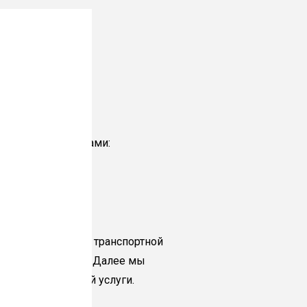
ым воском
льзоваться службами:
ь выбора другой транспортной
ментарии к заказу. Далее мы
стоимость данной услуги.