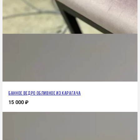
Банное ведро обливное из карагача
15 000
₽