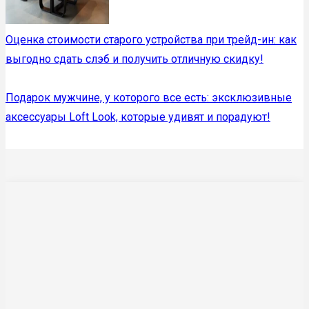
Оценка стоимости старого устройства при трейд-ин: как
выгодно сдать слэб и получить отличную скидку!
Подарок мужчине, у которого все есть: эксклюзивные
аксессуары Loft Look, которые удивят и порадуют!