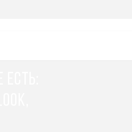
 есть:
Look,