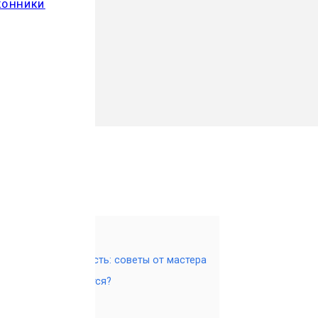
КОННИКИ
, у которого все есть: советы от мастера
и быстро забываются?
 а отношение