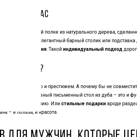
 – ваш компас
думайте о книжной полке из натурального дерева, сделанн
иски или вина – элегантный барный столик или подставка 
чаете его
увлечения
. Такой
индивидуальный подход
дорого
усные вещи?
ду практичностью и престижем. А почему бы не совмести
 Например, массивный письменный стол из дуба – это и фу
ет служить поколению. Или
стильные подарки
вроде раздел
а – и польза, и красота.
в для мужчин, которые це