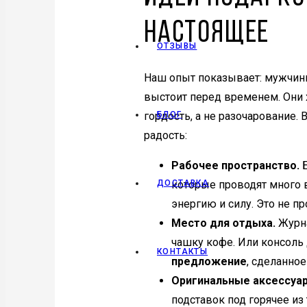
настоящее
ОТЗЫВЫ
Наш опыт показывает: мужчины,
выстоит перед временем. Они 
БЛОГ
гордость, а не разочарование.
радость:
Рабочее пространство.
Б
ДОСТАВКА
которые проводят много в
энергию и силу. Это не пр
Место для отдыха.
Журна
чашку кофе. Или консоль д
КОНТАКТЫ
предложение
, сделанное
Оригинальные аксессуа
подставок под горячее из