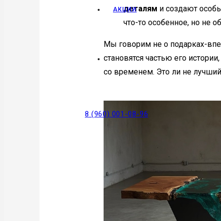
деталям
и создают особы
АКЦИИ
что-то особенное, но не 
Мы говорим не о подарках-впеч
становятся частью его истории,
со временем. Это ли не лучши
8 (960) 001-08-96