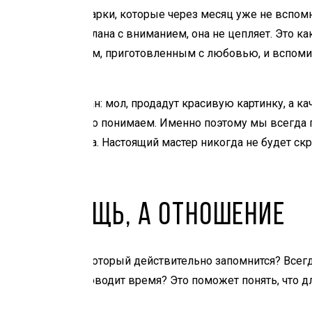
л или получал подарки, которые через месяц уже не вспом
т истории, не сделана с вниманием, она не цепляет. Это ка
слаждаться блюдом, приготовленным с любовью, и вспомин
 вещью стоит обман: мол, продадут красивую картинку, а к
 и мы ее прекрасно понимаем. Именно поэтому мы всегда
последнего штриха. Настоящий мастер никогда не будет скр
дым этапом.
т: не вещь, а отношение
дарок мужчине
, который действительно запомнится? Всегда
влекается? Где проводит время? Это поможет понять, что дл
о самого.