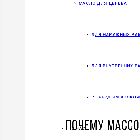
МАСЛО ДЛЯ ДЕРЕВА
есть
: советы
ДЛЯ НАРУЖНЫХ РА
Знакомо чувство, когда приближ
абсолютно все? Шкафы ломятся
заходит о
подарке мужчине, у
хочется. Хочется удивить, оста
ДЛЯ ВНУТРЕННИХ Р
попавшуюся вещь. Правда?
Мы в Loft Look с таким сталкив
Они уже устали от потоковых то
С ТВЕРДЫМ ВОСКО
мужчин
, которые будут радова
Почему массо
О НАС