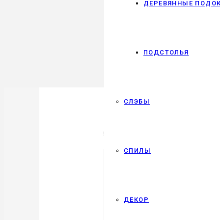
ДЕРЕВЯННЫЕ ПОДО
ПОДСТОЛЬЯ
СЛЭБЫ
9 Сентябрь 2025
СПИЛЫ
Содержание
скрыть
1.
Как выбрать подарок мужчине
1.1.
Почему массовые подарк
ДЕКОР
1.2.
Главный секрет: не вещь,