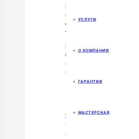
Наверное, каждый из нас дари
Все просто: когда вещь не имее
УСЛУГИ
фастфуд и забыть, а можно на
точно так же.
Многие боятся, что за “особой”
О КОМПАНИИ
одна из самых больших болей,
изнутри, от выбора дерева до 
вещь. Он будет гордиться каж
ГАРАНТИИ
Главный секре
МАСТЕРСКАЯ
Хотите узнать,
как выбрать по
каталога. Что он любит? Чем у
предметом, а продолжением ег