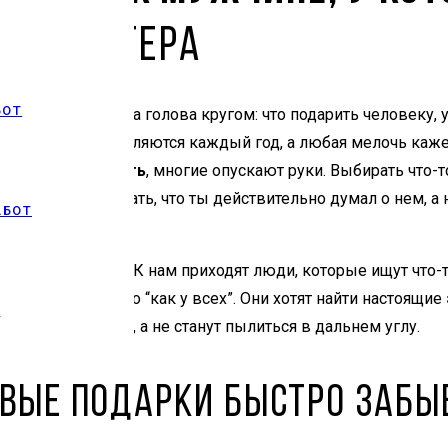
 от мастера
БОТ
ается праздник, а голова кругом: что подарить человеку, у
, гаджеты обновляются каждый год, а любая мелочь кажет
 которого все есть
, многие опускают руки. Выбирать что-т
вить память, показать, что ты действительно думал о нем, а
АБОТ
аемся регулярно. К нам приходят люди, которые ищут что-т
варов, от того, что “как у всех”. Они хотят найти настоящие
М
ть десятилетиями, а не станут пылиться в дальнем углу.
вые подарки быстро забы