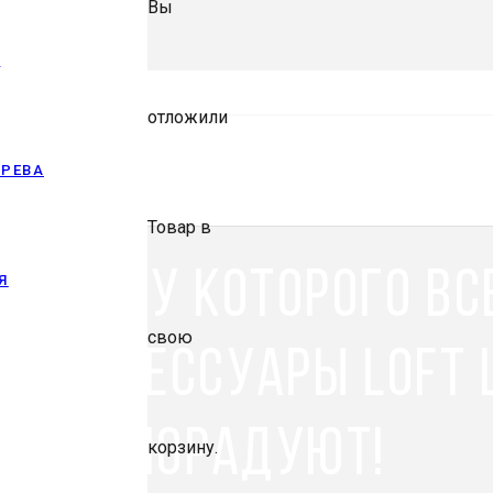
Вы
И
отложили
ЕРЕВА
Товар
в
ине, у которого все
Я
свою
е аксессуары Loft 
вят и порадуют!
корзину.